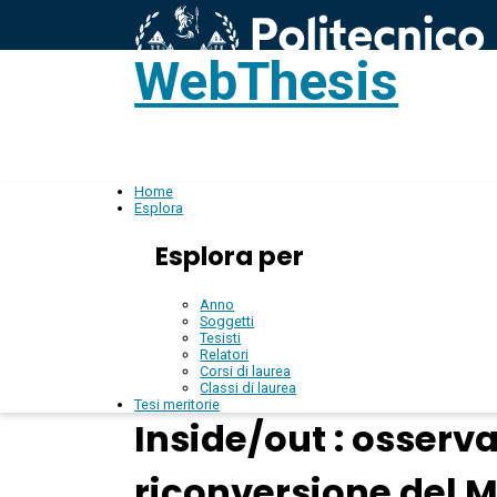
WebThesis
L
IT
Home
Esplora
Esplora per
Anno
Soggetti
Tesisti
Relatori
Corsi di laurea
Classi di laurea
Tesi meritorie
Inside/out : osserva
riconversione del M