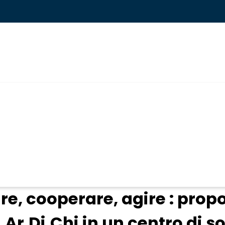
ogin
re, cooperare, agire : propo
.Ar.Di.Chi in un centro di s