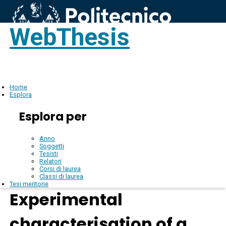
WebThesis
Login
IT
Home
Esplora
Esplora per
Anno
Soggetti
Tesisti
Relatori
Corsi di laurea
Classi di laurea
Tesi meritorie
Experimental
characterisation of a