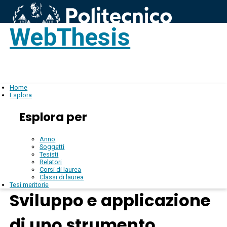
WebThesis
Login
IT
Home
Esplora
Esplora per
Anno
Soggetti
Tesisti
Relatori
Corsi di laurea
Classi di laurea
Tesi meritorie
Sviluppo e applicazione
di uno strumento