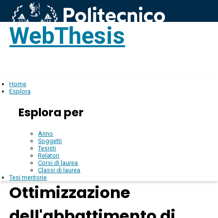
WebThesis
Login
IT
Home
Esplora
Esplora per
Anno
Soggetti
Tesisti
Relatori
Corsi di laurea
Classi di laurea
Tesi meritorie
Ottimizzazione
dell'abbattimento di