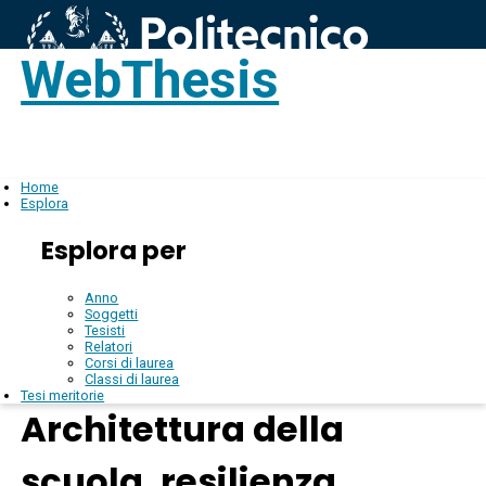
WebThesis
Login
IT
Home
Esplora
Esplora per
Anno
Soggetti
Tesisti
Relatori
Corsi di laurea
Classi di laurea
Tesi meritorie
Architettura della
scuola, resilienza