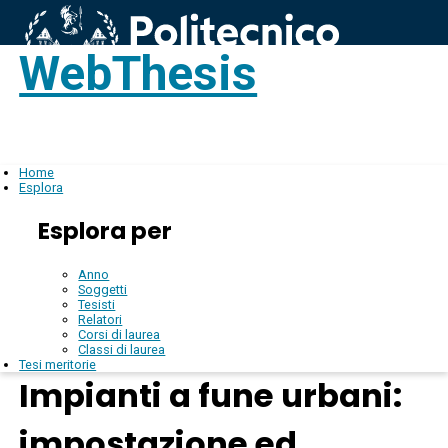
WebThesis
Login
IT
Home
Esplora
Esplora per
Anno
Soggetti
Tesisti
Relatori
Corsi di laurea
Classi di laurea
Tesi meritorie
Impianti a fune urbani:
impostazione ed