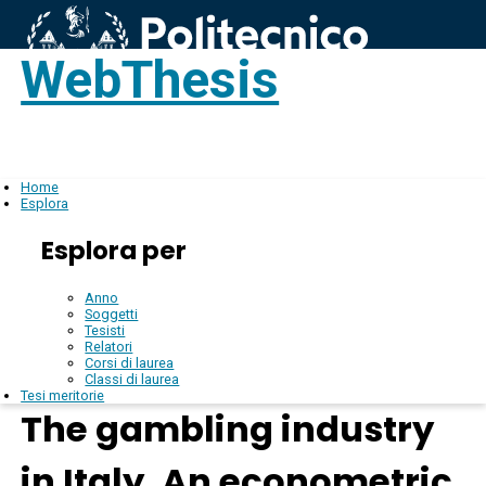
WebThesis
Login
IT
Home
Esplora
Esplora per
Anno
Soggetti
Tesisti
Relatori
Corsi di laurea
Classi di laurea
Tesi meritorie
The gambling industry
in Italy. An econometric