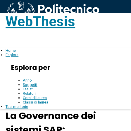
WebThesis
Login
IT
Home
Esplora
Esplora per
Anno
Soggetti
Tesisti
Relatori
Corsi di laurea
Classi di laurea
Tesi meritorie
La Governance dei
sistemi SAP: