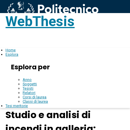
WebThesis
Login
IT
Home
Esplora
Esplora per
Anno
Soggetti
Tesisti
Relatori
Corsi di laurea
Classi di laurea
Tesi meritorie
Studio e analisi di
incendi in galleria: