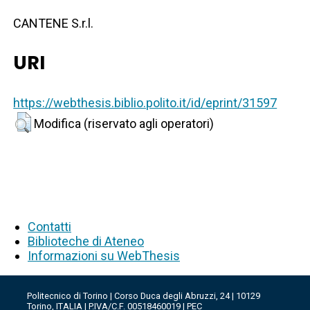
CANTENE S.r.l.
URI
https://webthesis.biblio.polito.it/id/eprint/31597
Modifica (riservato agli operatori)
Contatti
Biblioteche di Ateneo
Informazioni su WebThesis
Politecnico di Torino | Corso Duca degli Abruzzi, 24 | 10129
Torino, ITALIA | P.IVA/C.F. 00518460019 | PEC