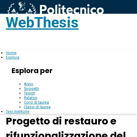
WebThesis
Login
IT
Home
Esplora
Esplora per
Anno
Soggetti
Tesisti
Relatori
Corsi di laurea
Classi di laurea
Tesi meritorie
Progetto di restauro e
rifunzionalizzazione del