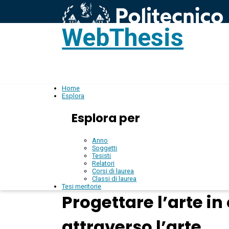
WebThesis
L
IT
Home
Esplora
Esplora per
Anno
Soggetti
Tesisti
Relatori
Corsi di laurea
Classi di laurea
Tesi meritorie
Progettare l’arte in 
attraverso l’arte