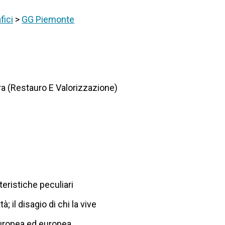
fici
>
GG Piemonte
ura (Restauro E Valorizzazione)
tteristiche peculiari
à; il disagio di chi la vive
aeuropea ed europea