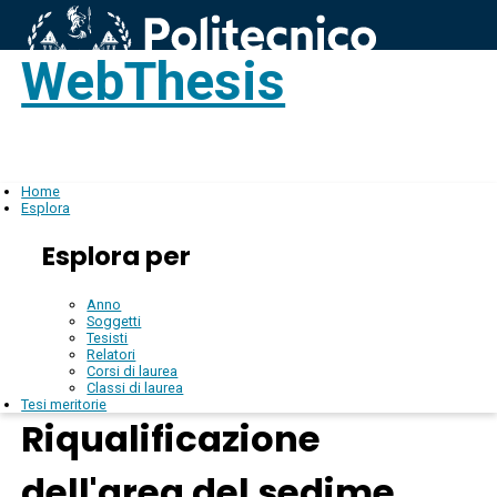
WebThesis
Login
IT
Home
Esplora
Esplora per
Anno
Soggetti
Tesisti
Relatori
Corsi di laurea
Classi di laurea
Tesi meritorie
Riqualificazione
dell'area del sedime