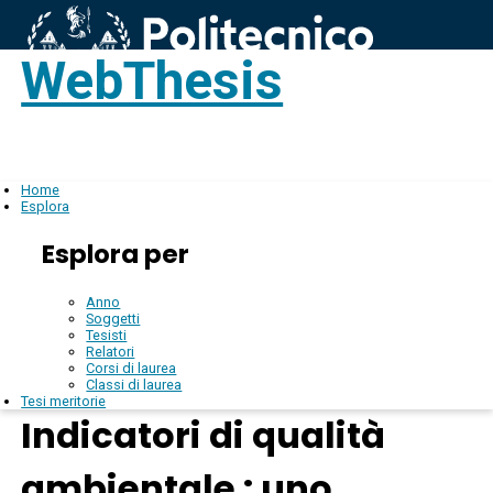
WebThesis
Login
IT
Home
Esplora
Esplora per
Anno
Soggetti
Tesisti
Relatori
Corsi di laurea
Classi di laurea
Tesi meritorie
Indicatori di qualità
ambientale : uno