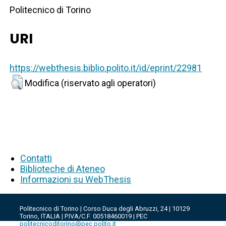
Politecnico di Torino
URI
https://webthesis.biblio.polito.it/id/eprint/22981
Modifica (riservato agli operatori)
Contatti
Biblioteche di Ateneo
Informazioni su WebThesis
Politecnico di Torino | Corso Duca degli Abruzzi, 24 | 10129
Torino, ITALIA | P.IVA/C.F. 00518460019 | PEC
politecnicoditorino@pec.polito.it