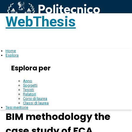
WebThesis
Login
IT
Home
Esplora
Esplora per
Anno
Soggetti
Tesisti
Relatori
Corsi di laurea
Classi di laurea
Tesi meritorie
BIM methodology the
case study of FCA