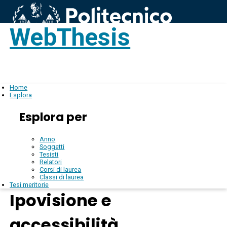
WebThesis
Login
IT
Home
Esplora
Esplora per
Anno
Soggetti
Tesisti
Relatori
Corsi di laurea
Classi di laurea
Tesi meritorie
Ipovisione e
accessibilità