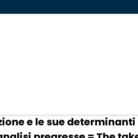
ogin
izione e le sue determinanti
le analisi pregresse = The 