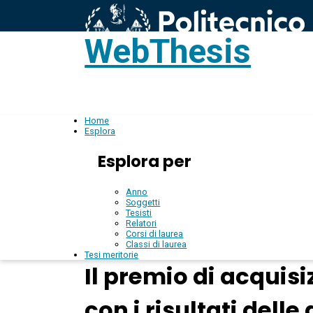
WebThesis
L
IT
Home
Esplora
Esplora per
Anno
Soggetti
Tesisti
Relatori
Corsi di laurea
Classi di laurea
Tesi meritorie
Il premio di acquis
con i risultati del