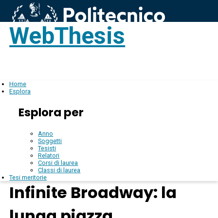
WebThesis
Login
IT
Home
Esplora
Esplora per
Anno
Soggetti
Tesisti
Relatori
Corsi di laurea
Classi di laurea
Tesi meritorie
Infinite Broadway: la
lunga piazza