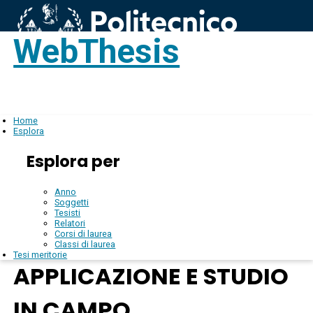
WebThesis
Login
IT
Home
Esplora
Esplora per
Anno
Soggetti
Tesisti
Relatori
Corsi di laurea
Classi di laurea
Tesi meritorie
APPLICAZIONE E STUDIO
IN CAMPO