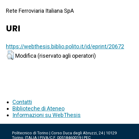
Rete Ferroviaria Italiana SpA
URI
https://webthesis.biblio.polito.it/id/eprint/20672
Modifica (riservato agli operatori)
Contatti
Biblioteche di Ateneo
Informazioni su WebThesis
Politecnico di Torino | Corso Duca degli Abruzzi, 24 | 10129
Torino, ITALIA | P.IVA/C.F. 00518460019 | PEC