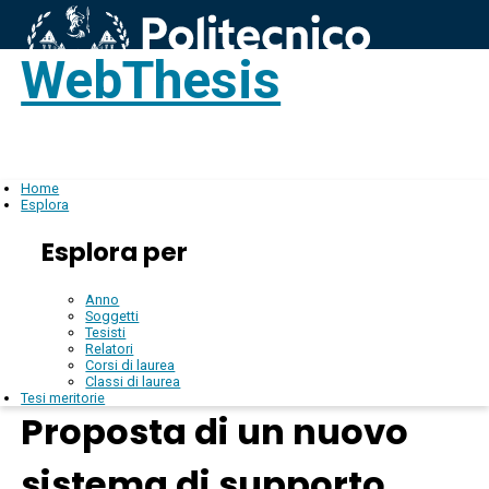
WebThesis
Login
IT
Home
Esplora
Esplora per
Anno
Soggetti
Tesisti
Relatori
Corsi di laurea
Classi di laurea
Tesi meritorie
Proposta di un nuovo
sistema di supporto