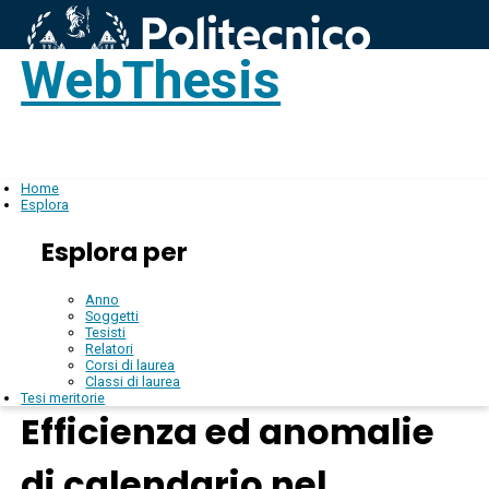
WebThesis
Login
IT
Home
Esplora
Esplora per
Anno
Soggetti
Tesisti
Relatori
Corsi di laurea
Classi di laurea
Tesi meritorie
Efficienza ed anomalie
di calendario nel