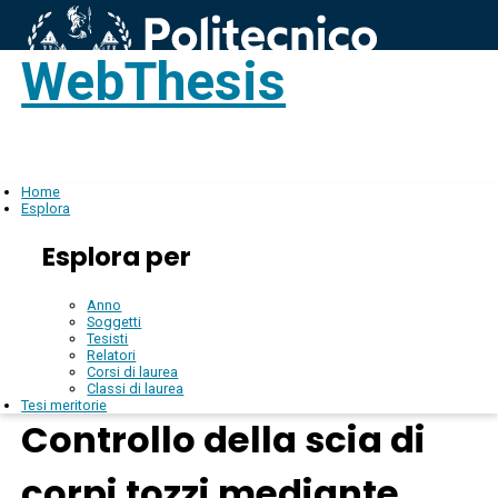
WebThesis
Login
IT
Home
Esplora
Esplora per
Anno
Soggetti
Tesisti
Relatori
Corsi di laurea
Classi di laurea
Tesi meritorie
Controllo della scia di
corpi tozzi mediante