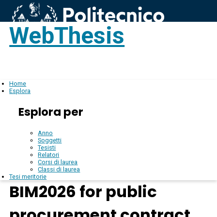
WebThesis
Login
IT
Home
Esplora
Esplora per
Anno
Soggetti
Tesisti
Relatori
Corsi di laurea
Classi di laurea
Tesi meritorie
BIM2026 for public
procurement contract