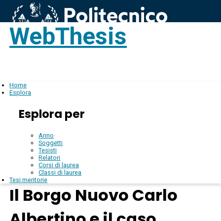
WebThesis
Login
IT
Home
Esplora
Esplora per
Anno
Soggetti
Tesisti
Relatori
Corsi di laurea
Classi di laurea
Tesi meritorie
Il Borgo Nuovo Carlo
Albertino e il caso