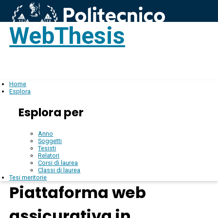
WebThesis
Login
IT
Home
Esplora
Esplora per
Anno
Soggetti
Tesisti
Relatori
Corsi di laurea
Classi di laurea
Tesi meritorie
Piattaforma web
assicurativa in