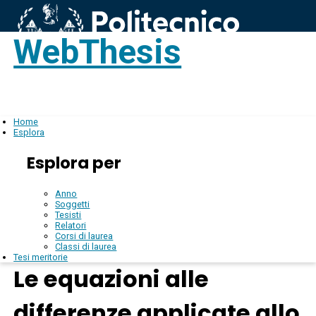
WebThesis
Login
IT
Home
Esplora
Esplora per
Anno
Soggetti
Tesisti
Relatori
Corsi di laurea
Classi di laurea
Tesi meritorie
Le equazioni alle
differenze applicate allo