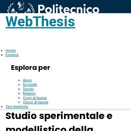
WebThesis
Login
IT
Home
Esplora
Esplora per
Anno
Soggetti
Tesisti
Relatori
Corsi di laurea
Classi di laurea
Tesi meritorie
Studio sperimentale e
modellistico della