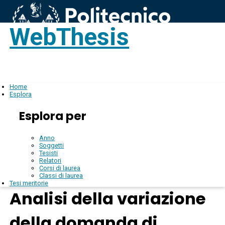
WebThesis
Login
IT
Home
Esplora
Esplora per
Anno
Soggetti
Tesisti
Relatori
Corsi di laurea
Classi di laurea
Tesi meritorie
Analisi della variazione
della domanda di