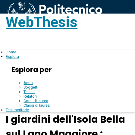
WebThesis
Login
IT
Home
Esplora
Esplora per
Anno
Soggetti
Tesisti
Relatori
Corsi di laurea
Classi di laurea
Tesi meritorie
I giardini dell'Isola Bella
sul Lago Maggiore :