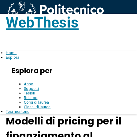
WebThesis
Login
IT
Home
Esplora
Esplora per
Anno
Soggetti
Tesisti
Relatori
Corsi di laurea
Classi di laurea
Tesi meritorie
Modelli di pricing per il
finanziamento al