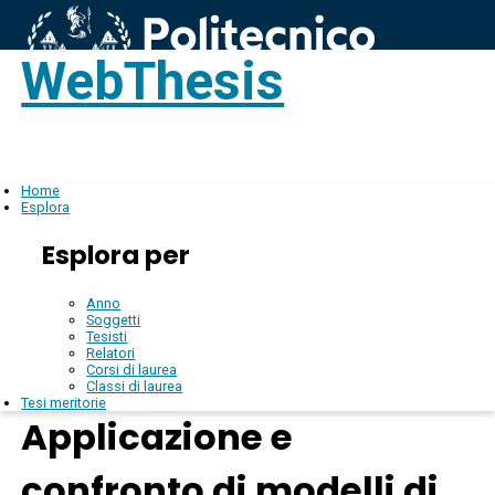
WebThesis
Login
IT
Home
Esplora
Esplora per
Anno
Soggetti
Tesisti
Relatori
Corsi di laurea
Classi di laurea
Tesi meritorie
Applicazione e
confronto di modelli di