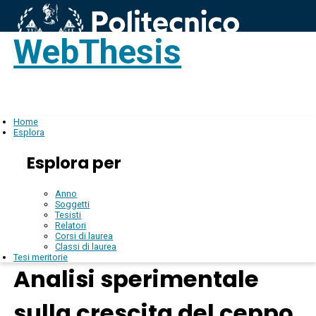
WebThesis
Login
IT
Home
Esplora
Esplora per
Anno
Soggetti
Tesisti
Relatori
Corsi di laurea
Classi di laurea
Tesi meritorie
Analisi sperimentale
sulla crescita del ceppo