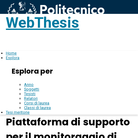
WebThesis
Login
IT
Home
Esplora
Esplora per
Anno
Soggetti
Tesisti
Relatori
Corsi di laurea
Classi di laurea
Tesi meritorie
Piattaforma di supporto
per il monitoraggio di