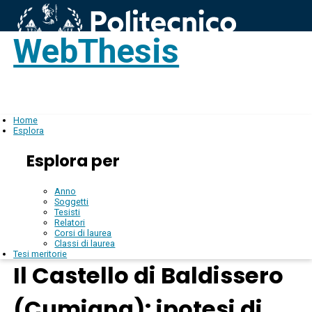
WebThesis
Login
IT
Home
Esplora
Esplora per
Anno
Soggetti
Tesisti
Relatori
Corsi di laurea
Classi di laurea
Tesi meritorie
Il Castello di Baldissero
(Cumiana): ipotesi di