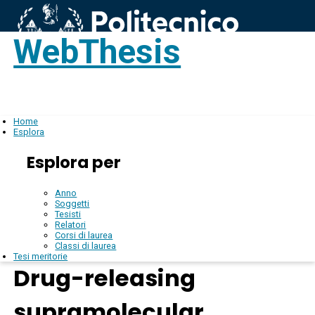
WebThesis
Login
IT
Home
Esplora
Esplora per
Anno
Soggetti
Tesisti
Relatori
Corsi di laurea
Classi di laurea
Tesi meritorie
Drug-releasing
supramolecular