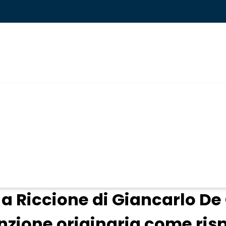
ogin
 a Riccione di Giancarlo De 
nzione originaria come ris