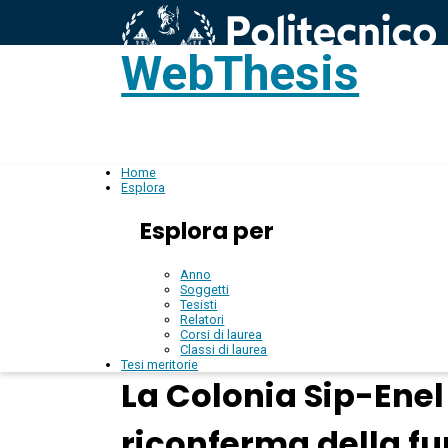
WebThesis
L
IT
Home
Esplora
Esplora per
Anno
Soggetti
Tesisti
Relatori
Corsi di laurea
Classi di laurea
Tesi meritorie
La Colonia Sip-Enel
riconferma della fu