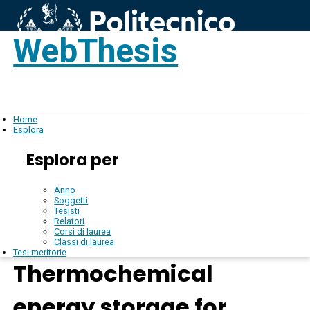
WebThesis
Login
IT
Home
Esplora
Esplora per
Anno
Soggetti
Tesisti
Relatori
Corsi di laurea
Classi di laurea
Tesi meritorie
Thermochemical
energy storage for