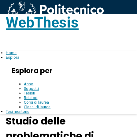
WebThesis
Login
IT
Home
Esplora
Esplora per
Anno
Soggetti
Tesisti
Relatori
Corsi di laurea
Classi di laurea
Tesi meritorie
Studio delle
problematiche di