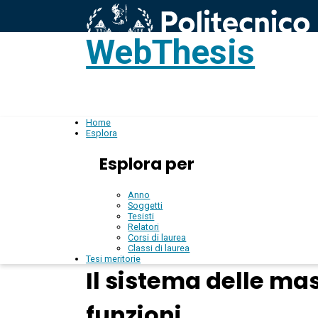
WebThesis
L
IT
Home
Esplora
Esplora per
Anno
Soggetti
Tesisti
Relatori
Corsi di laurea
Classi di laurea
Tesi meritorie
Il sistema delle mas
funzioni