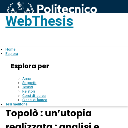
WebThesis
Login
IT
Home
Esplora
Esplora per
Anno
Soggetti
Tesisti
Relatori
Corsi di laurea
Classi di laurea
Tesi meritorie
Topolò : un’utopia
realizzata : analisi e