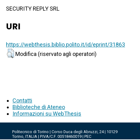
SECURITY REPLY SRL
URI
https://webthesis.biblio.polito.it/id/eprint/31863
Modifica (riservato agli operatori)
Contatti
Biblioteche di Ateneo
Informazioni su WebThesis
Politecnico di Torino | Corso Duca degli Abruzzi, 24 | 10129
Torino, ITALIA | P.IVA/C.F. 00518460019 | PEC