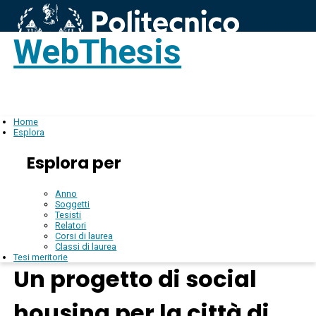
WebThesis
Login
IT
Home
Esplora
Esplora per
Anno
Soggetti
Tesisti
Relatori
Corsi di laurea
Classi di laurea
Tesi meritorie
Un progetto di social
housing per la città di