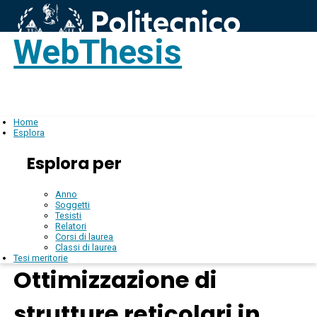
WebThesis
Login
IT
Home
Esplora
Esplora per
Anno
Soggetti
Tesisti
Relatori
Corsi di laurea
Classi di laurea
Tesi meritorie
Ottimizzazione di
strutture reticolari in