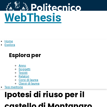
WebThesis
Login
IT
Home
Esplora
Esplora per
Anno
Soggetti
Tesisti
Relatori
Corsi di laurea
Classi di laurea
Tesi meritorie
Ipotesi di riuso per il
castello di Montanaro